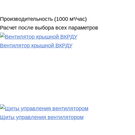
Производительность (1000 м³/час)
Расчет после выбора всех параметров
Россия
Москва
Вентилятор крышной ВКРДУ
Йошкар-Ола
Воронеж
Пермь
Нижний Новгород
Чебоксары
Казахстан
Новосибирск
Астана
Щиты управления вентилятором
Екатеринбург
Алматы
Казань
Шымкент